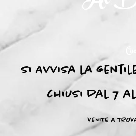
Ai D
Cuc
Si Avvisa la gentil
chiusi dal 7 a
VENITE A TROV